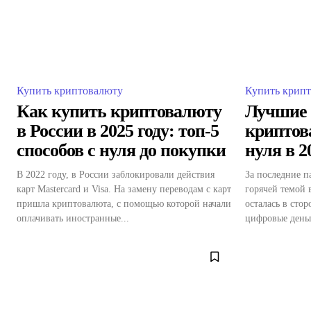
Купить криптовалюту
Купить крип
Как купить криптовалюту
Лучшие 
в России в 2025 году: топ-5
криптов
способов с нуля до покупки
нуля в 2
В 2022 году, в России заблокировали действия
За последние п
карт Mastercard и Visa. На замену переводам с карт
горячей темой 
пришла криптовалюта, с помощью которой начали
осталась в стор
оплачивать иностранные...
цифровые деньг