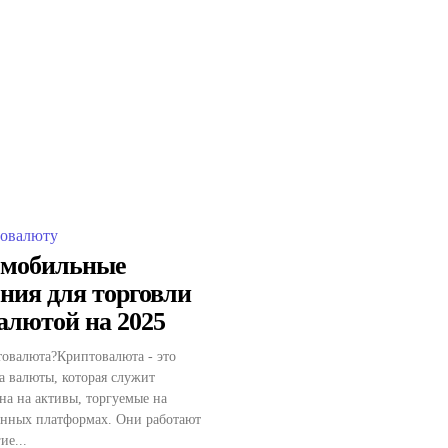
товалюту
 мобильные
ния для торговли
алютой на 2025
товалюта?Криптовалюта - это
 валюты, которая служит
на на активы, торгуемые на
анных платформах. Они работают
ие...