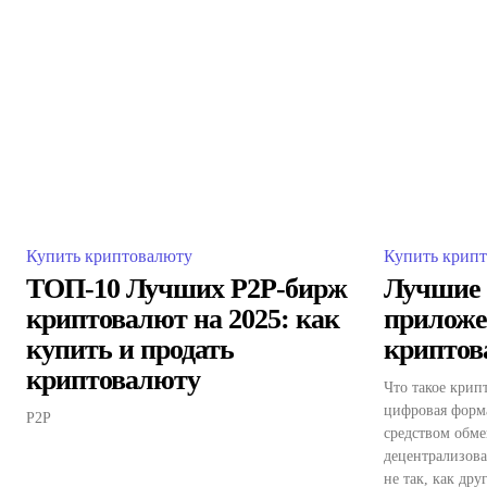
Купить криптовалюту
Купить крип
ТОП-10 Лучших P2P-бирж
Лучшие
криптовалют на 2025: как
приложе
купить и продать
криптов
криптовалюту
Что такое крип
цифровая форма
P2P
средством обме
децентрализов
не так, как друг