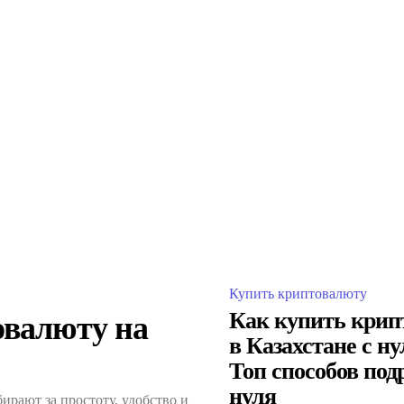
Купить криптовалюту
Как купить крип
овалюту на
в Казахстане с ну
Топ способов под
нуля
ирают за простоту, удобство и