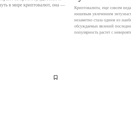
 путь в мире криптовалют, она —
Криптовалюта, еще совсем нед
нишевым увлечением энтузиаст
незаметно стала одним из наиб
обсуждаемых явлений последни
популярность растет с невероятн