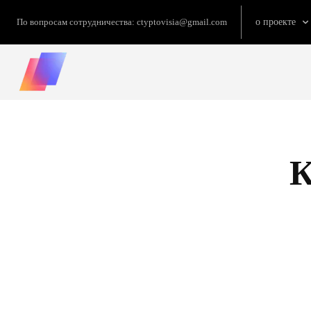
По вопросам сотрудничества:
ctyptovisia@gmail.com
о проекте
К
БИРЖИ КРИПТОВАЛЮТ
ЗАРАБОТОК КРИПТО