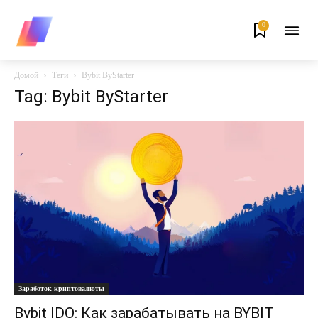
0
Домой
Теги
Bybit ByStarter
Tag: Bybit ByStarter
Заработок криптовалюты
Bybit IDO: Как зарабатывать на BYBIT