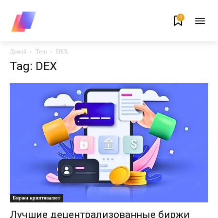
0
Домой
Теги
DEX
Tag: DEX
Биржи криптовалют
Лучшие децентрализованные биржи